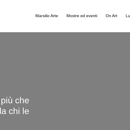
Marsilio Arte
Mostre ed eventi
On Art
Lu
 più che
a chi le