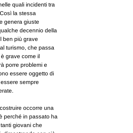
lle quali incidenti tra
Così la stessa
he genera giuste
̀ qualche decennio della
il ben più grave
e al turismo, che passa
 è grave come il
rà porre problemi e
ono essere oggetto di
o essere sempre
erate.
costruire occorre una
è perché in passato ha
tanti giovani che