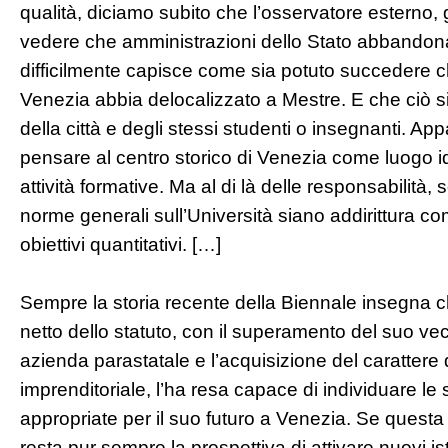
qualità, diciamo subito che l’osservatore esterno, g
vedere che amministrazioni dello Stato abbandonan
difficilmente capisce come sia potuto succedere ch
Venezia abbia delocalizzato a Mestre. E che ciò s
della città e degli stessi studenti o insegnanti. A
pensare al centro storico di Venezia come luogo i
attività formative. Ma al di là delle responsabilità,
norme generali sull’Università siano addirittura com
obiettivi quantitativi. […]
Sempre la storia recente della Biennale insegna 
netto dello statuto, con il superamento del suo vec
azienda parastatale e l’acquisizione del carattere
imprenditoriale, l’ha resa capace di individuare le s
appropriate per il suo futuro a Venezia. Se quest
resta pur sempre la prospettiva di attivare nuovi isti