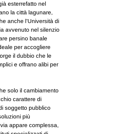
ià esterrefatto nel
o la città lagunare,
e anche l’Università di
ia avvenuto nel silenzio
ppare persino banale
deale per accogliere
 sorge il dubbio che le
plici e offrano alibi per
che solo il cambiamento
chio carattere di
 di soggetto pubblico
oluzioni più
a via appare complessa,
tuti specializzati di