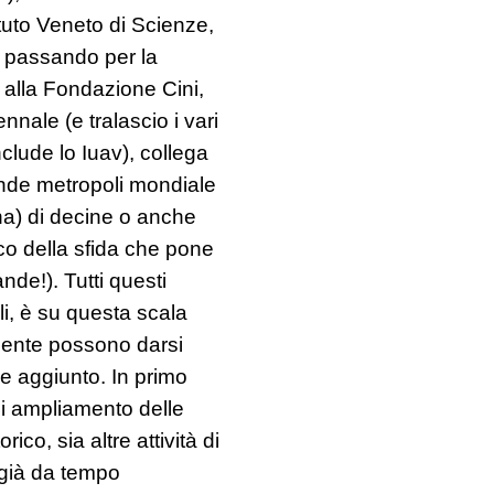
ituto Veneto di Scienze,
, passando per la
 alla Fondazione Cini,
nnale (e tralascio i vari
clude lo Iuav), collega
rande metropoli mondiale
ana) di decine o anche
tico della sfida che pone
nde!). Tutti questi
, è su questa scala
lmente possono darsi
ore aggiunto. In primo
di ampliamento delle
ico, sia altre attività di
già da tempo