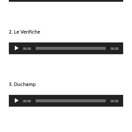
2. Le Verifiche
Audio
00:00
00:00
Player
3. Duchamp
Audio
00:00
00:00
Player