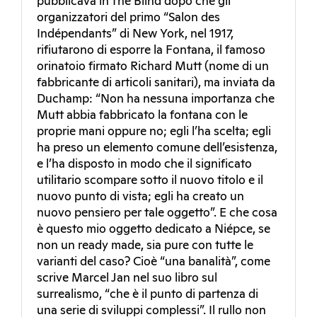
pubblicava in The Blind dopo che gli
organizzatori del primo “Salon des
Indépendants” di New York, nel 1917,
rifiutarono di esporre la Fontana, il famoso
orinatoio firmato Richard Mutt (nome di un
fabbricante di articoli sanitari), ma inviata da
Duchamp: “Non ha nessuna importanza che
Mutt abbia fabbricato la fontana con le
proprie mani oppure no; egli l’ha scelta; egli
ha preso un elemento comune dell’esistenza,
e l’ha disposto in modo che il significato
utilitario scompare sotto il nuovo titolo e il
nuovo punto di vista; egli ha creato un
nuovo pensiero per tale oggetto”. E che cosa
è questo mio oggetto dedicato a Niépce, se
non un ready made, sia pure con tutte le
varianti del caso? Cioè “una banalità”, come
scrive Marcel Jan nel suo libro sul
surrealismo, “che è il punto di partenza di
una serie di sviluppi complessi”. Il rullo non