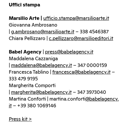
Uffici stampa
Marsilio Arte |
ufficio.stampa@marsilioarte.it
Giovanna Ambrosano
|
g.ambrosano@marsilioarte.it
– 338 4546387
Chiara Pellizzaro |
c.pellizzaro@marsilioeditori.
it
Babel Agency
|
press@babelagency.it
Maddalena Cazzaniga
|
maddalena@babelagency.it
– 347 0000159
Francesca Tablino |
francesca@babelagency.it
–
333 479 9195
Margherita Comporti
|
margherita@babelagency.it
– 347 3973040
Martina Conforti | martina.conforti
@babelagency.
it
– +39 380 1069146
Press kit >