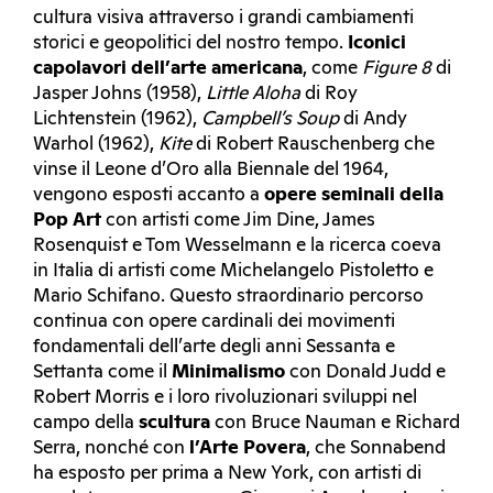
cultura visiva attraverso i grandi cambiamenti
storici e geopolitici del nostro tempo.
Iconici
capolavori dell’arte americana
, come
Figure 8
di
Jasper Johns (1958),
Little Aloha
di Roy
Lichtenstein (1962),
Campbell’s Soup
di Andy
Warhol (1962),
Kite
di Robert Rauschenberg che
vinse il Leone d’Oro alla Biennale del 1964,
vengono esposti accanto a
opere seminali della
Pop Art
con artisti come Jim Dine, James
Rosenquist e Tom Wesselmann e la ricerca coeva
in Italia di artisti come Michelangelo Pistoletto e
Mario Schifano. Questo straordinario percorso
continua con opere cardinali dei movimenti
fondamentali dell’arte degli anni Sessanta e
Settanta come il
Minimalismo
con Donald Judd e
Robert Morris e i loro rivoluzionari sviluppi nel
campo della
scultura
con Bruce Nauman e Richard
Serra, nonché con
l’Arte Povera
, che Sonnabend
ha esposto per prima a New York, con artisti di