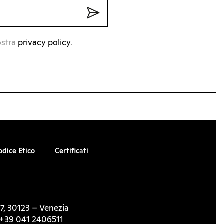
ostra
privacy policy
.
odice Etico
Certificati
7, 30123 – Venezia
l. +39 041 2406511