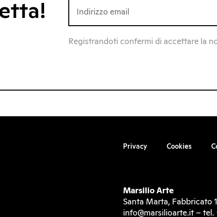
etta!
Registrandoti confermi di accettare la n
Privacy
Cookies
C
Marsilio Arte
Santa Marta, Fabbricato 1
info@marsilioarte.it – te