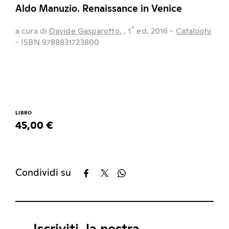
Aldo Manuzio. Renaissance in Venice
^
a cura di
Davide Gasparotto,
, 1
ed.
2016
-
Cataloghi
- ISBN 9788831723800
LIBRO
45,00 €
Condividi su