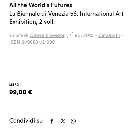
All the World’s Futures
La Biennale di Venezia 56. International Art
Exhibition, 2 voll.
^
a cura di
Okwui Enwezor,
, 1
ed.
2015
-
Cataloghi
-
ISBN 9788831721288
LIBRO
99,00 €
Condividi su