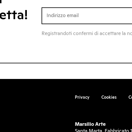
etta!
Registrandoti confermi di accettare la n
Privacy
Cookies
C
Marsilio Arte
Santa Marta, Fabbricato 1