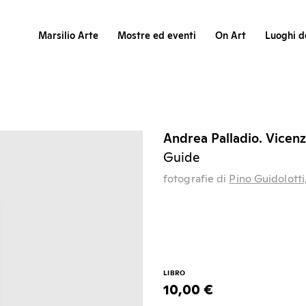
Marsilio Arte
Mostre ed eventi
On Art
Luoghi de
Andrea Palladio. Vicenz
Guide
fotografie di
Pino Guidolotti
LIBRO
10,00 €