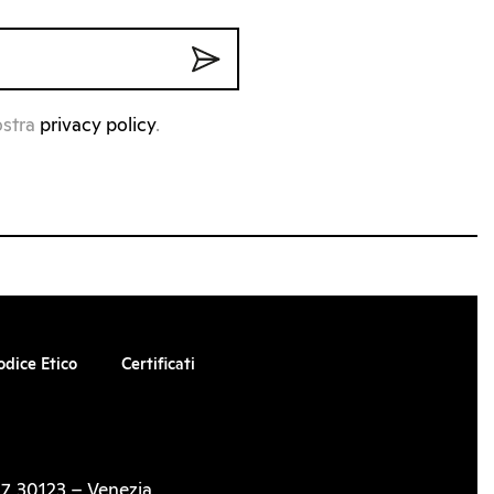
ostra
privacy policy
.
odice Etico
Certificati
7, 30123 – Venezia