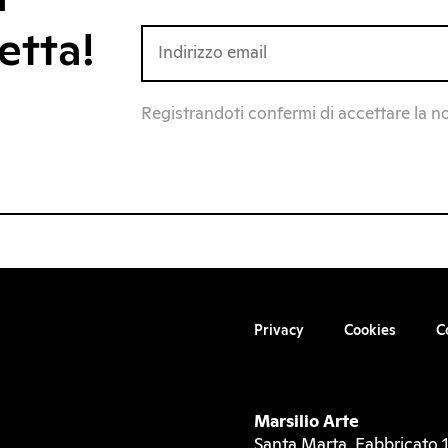
etta!
Registrandoti confermi di accettare la n
Privacy
Cookies
C
Marsilio Arte
Santa Marta, Fabbricato 1