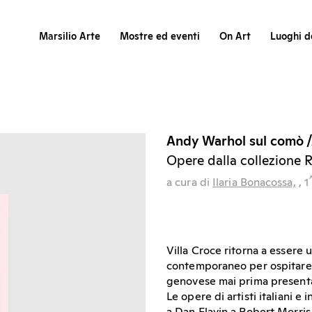
Marsilio Arte
Mostre ed eventi
On Art
Luoghi de
Andy Warhol sul comò /
Opere dalla collezione 
a cura di
Ilaria Bonacossa,
, 1
Villa Croce ritorna a essere 
contemporaneo per ospitare p
genovese mai prima presenta
Le opere di artisti italiani 