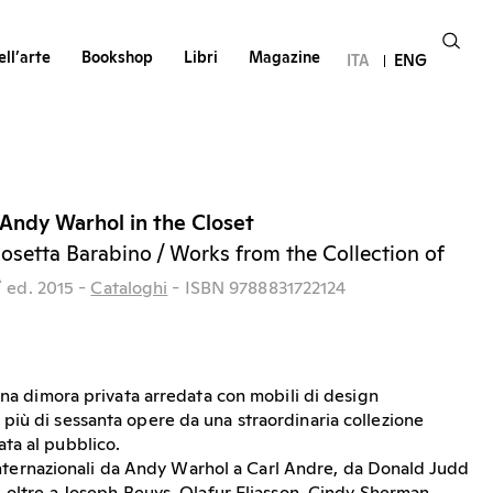
ll’arte
Bookshop
Libri
Magazine
ITA
ENG
Andy Warhol in the Closet
Rosetta Barabino / Works from the Collection of
^
ed.
2015
-
Cataloghi
- ISBN 9788831722124
una dimora privata arredata con mobili di design
iù di sessanta opere da una straordinaria collezione
ta al pubblico.
e internazionali da Andy Warhol a Carl Andre, da Donald Judd