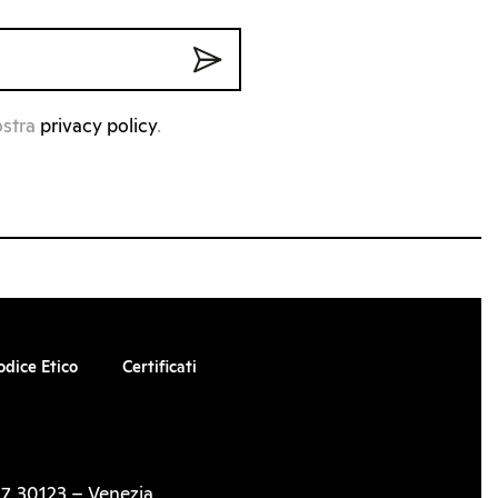
ostra
privacy policy
.
odice Etico
Certificati
7, 30123 – Venezia