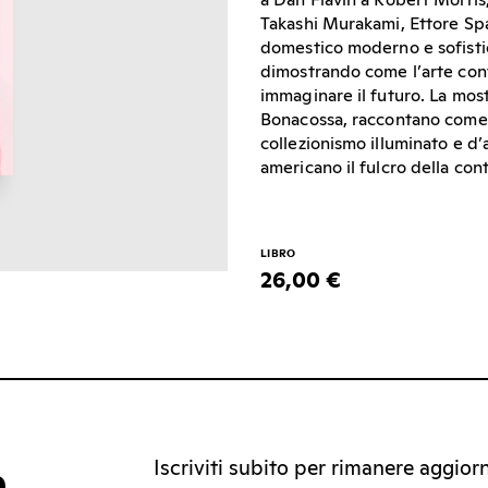
a Dan Flavin a Robert Morris
Takashi Murakami, Ettore Spal
domestico moderno e sofistic
dimostrando come l’arte con
immaginare il futuro. La most
Bonacossa, raccontano come g
collezionismo illuminato e d
americano il fulcro della co
LIBRO
26,00 €
Iscriviti subito per rimanere aggiorna
a