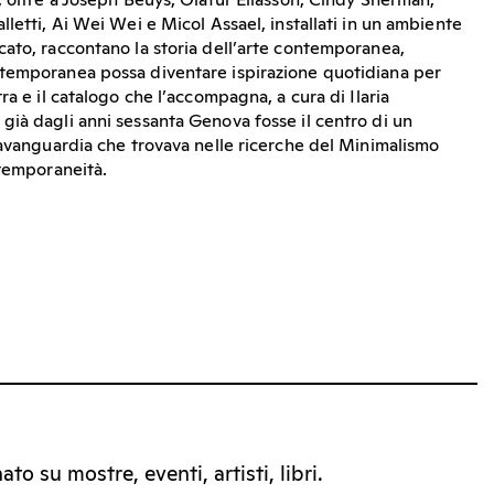
, oltre a Joseph Beuys, Olafur Eliasson, Cindy Sherman,
letti, Ai Wei Wei e Micol Assael, installati in un ambiente
ato, raccontano la storia dell’arte contemporanea,
temporanea possa diventare ispirazione quotidiana per
ra e il catalogo che l’accompagna, a cura di Ilaria
ià dagli anni sessanta Genova fosse il centro di un
’avanguardia che trovava nelle ricerche del Minimalismo
ntemporaneità.
to su mostre, eventi, artisti, libri.