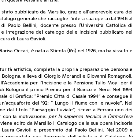
i questa versatile artista.
 stato pubblicato da Marsilio, grazie all’amorevole cura dei
 catalogo generale che raccoglie l’intera sua opera dal 1946 al
i Paolo Bellini, docente presso l'Università Cattolica di
 integrazione del catalogo delle incisioni pubblicato nel
cura di Laura Gavioli.
 Marisa Occari, è nata a Stienta (Ro) nel 1926, ma ha vissuto e
urità artistica, completa la propria preparazione personale
di Bologna, allieva di Giorgio Morandi e Giovanni Romagnoli.
ll’Accademia per l’Incisione e la Pensione Tullo Moy per il
 di Bologna il primo Premio per il Bianco e Nero. Nel 1994
ale di Grafica: “Premio Città di Casale 1994” e consegue il
’acquaforte del ’92: “ Lungo il fiume con le nuvole”. Nel
ne dal titolo “Paesaggio fluviale”, riceve a Ferrara uno dei
i” con la motivazione:
per la sapienza tecnica e l’atmosfera
ene edito da Marsilio il Catalogo della sua opera incisoria
 Laura Gavioli e presentato dal Paolo Bellini. Nel 2009 a
e presentata una Personale dell’artista e il Catalogo
In