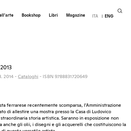
ll’arte
Bookshop
Libri
Magazine
ITA
ENG
-2013
d.
2014
-
Cataloghi
- ISBN 9788831720649
ista ferrarese recentemente scomparsa, l’Amministrazione
to di allestire una mostra presso la Casa di Ludovico
 straordinaria storia artistica. Saranno in esposizione non
a anche gli olii, i disegni e gli acquerelli che costituiscono la