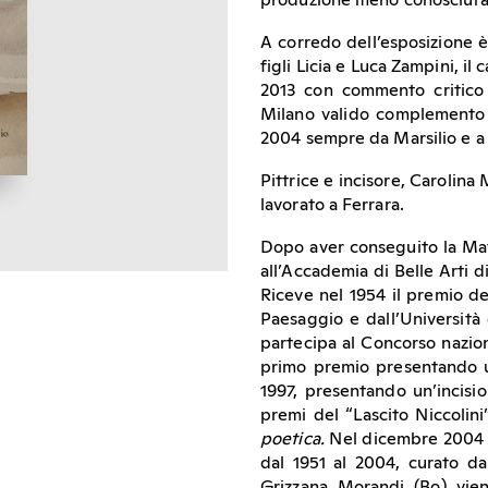
produzione meno conosciuta d
A corredo dell’esposizione è
figli Licia e Luca Zampini, il
2013 con commento critico d
Milano valido complemento e
2004 sempre da Marsilio e a 
Pittrice e incisore, Carolina
lavorato a Ferrara.
Dopo aver conseguito la Mat
all’Accademia di Belle Arti 
Riceve nel 1954 il premio de
Paesaggio e dall’Università
partecipa al Concorso nazion
primo premio presentando un
1997, presentando un’incisio
premi del “Lascito Niccolin
poetica.
Nel dicembre 2004 vi
dal 1951 al 2004, curato da
Grizzana Morandi (Bo) vien