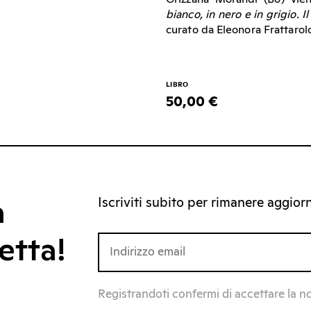
bianco, in nero e in grigio. 
curato da Eleonora Frattarol
LIBRO
50,00 €
Iscriviti subito per rimanere aggiorna
a
etta!
Registrandoti confermi di accettare la n