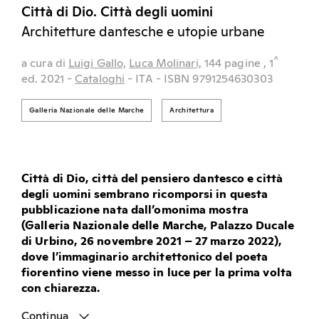
Città di Dio. Città degli uomini
Architetture dantesche e utopie urbane
^
a cura di
Luigi Gallo,
Luca Molinari,
144 pagine
, 1
ed.
2021
-
Cataloghi
- ITA
- ISBN 9791254630303
Galleria Nazionale delle Marche
Architettura
Città di Dio, città del pensiero dantesco e città
degli uomini sembrano ricomporsi in questa
pubblicazione nata dall’omonima mostra
(Galleria Nazionale delle Marche, Palazzo Ducale
di Urbino, 26 novembre 2021 – 27 marzo 2022),
dove l’immaginario architettonico del poeta
fiorentino viene messo in luce per la prima volta
con chiarezza.
Continua