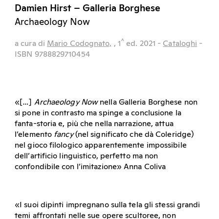
Damien Hirst – Galleria Borghese
Archaeology Now
^
a cura di
Mario Codognato,
, 1
ed.
2021
-
Cataloghi
-
ISBN 9788829710454
«[…]
Archaeology Now
nella Galleria Borghese non
si pone in contrasto ma spinge a conclusione la
fanta-storia e, più che nella narrazione, attua
l’elemento
fancy
(nel significato che dà Coleridge)
nel gioco filologico apparentemente impossibile
dell’artificio linguistico, perfetto ma non
confondibile con l’imitazione» Anna Coliva
«I suoi dipinti impregnano sulla tela gli stessi grandi
temi affrontati nelle sue opere scultoree, non