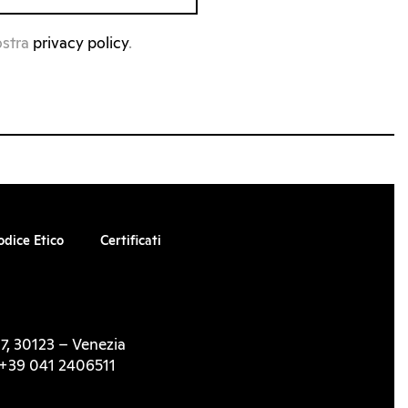
ostra
privacy policy
.
odice Etico
Certificati
7, 30123 – Venezia
l. +39 041 2406511