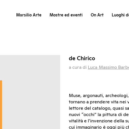
Marsilio Arte
Mostre ed eventi
On Art
Luoghi de
de Chirico
a cura di
Luca Massimo Barb
Muse, argonauti, archeologi, m
tornano a prendere vita nei
lettore del catalogo, quasi s
nuovi “occhi” la pittura di d
vitalità e l’invenzione della s
cui immaginario è oggi più c