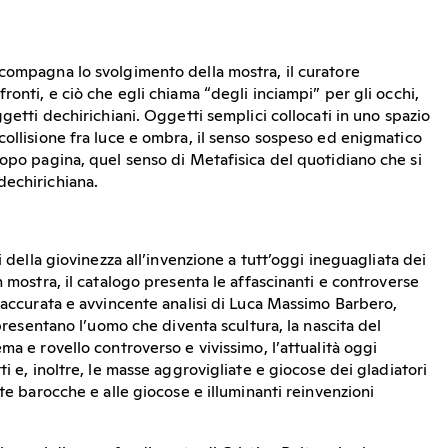
compagna lo svolgimento della mostra, il curatore
ronti, e ciò che egli chiama “degli inciampi” per gli occhi,
ggetti dechirichiani. Oggetti semplici collocati in uno spazio
collisione fra luce e ombra, il senso sospeso ed enigmatico
dopo pagina, quel senso di Metafisica del quotidiano che si
dechirichiana.
i della giovinezza all’invenzione a tutt’oggi ineguagliata dei
n mostra, il catalogo presenta le affascinanti e controverse
l’accurata e avvincente analisi di Luca Massimo Barbero,
 presentano l’uomo che diventa scultura, la nascita del
ma e rovello controverso e vivissimo, l’attualità oggi
ti e, inoltre, le masse aggrovigliate e giocose dei gladiatori
ate barocche e alle giocose e illuminanti reinvenzioni