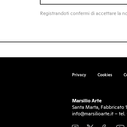
Registrandoti confermi di accettare la n
Privacy
Cookies
C
Marsilio Arte
Santa Marta, Fabbricato 1
info@marsilioarte.it – te