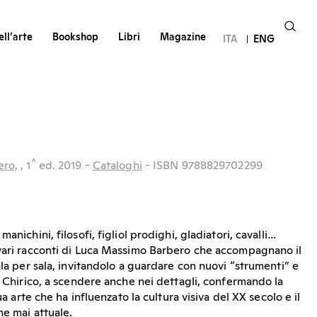
ll’arte
Bookshop
Libri
Magazine
ITA
ENG
^
ero,
, 1
ed.
2019
-
Cataloghi
- ISBN 9788829702299
anichini, filosofi, figliol prodighi, gladiatori, cavalli…
 vari racconti di Luca Massimo Barbero che accompagnano il
ala per sala, invitandolo a guardare con nuovi “strumenti” e
e Chirico, a scendere anche nei dettagli, confermando la
ua arte che ha influenzato la cultura visiva del XX secolo e il
he mai attuale.