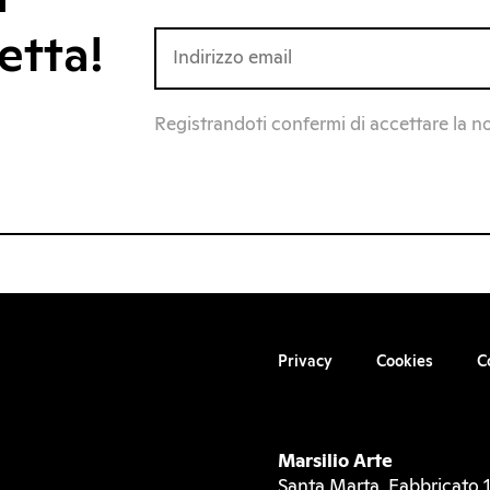
etta!
Registrandoti confermi di accettare la n
Privacy
Cookies
C
Marsilio Arte
Santa Marta, Fabbricato 1