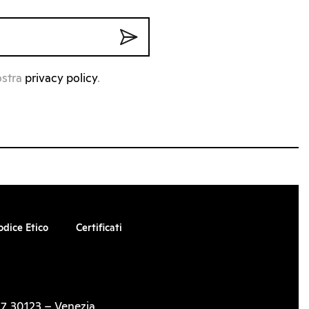
ostra
privacy policy
.
odice Etico
Certificati
7, 30123 – Venezia