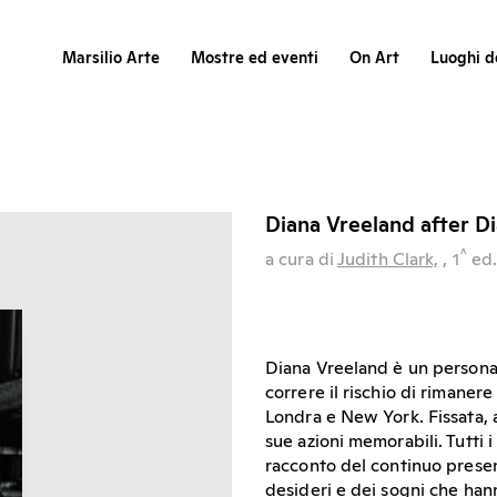
Marsilio Arte
Mostre ed eventi
On Art
Luoghi de
Diana Vreeland after D
^
a cura di
Judith Clark,
, 1
ed
Diana Vreeland è un personag
correre il rischio di rimanere
Londra e New York. Fissata, a
sue azioni memorabili. Tutti 
racconto del continuo presen
desideri e dei sogni che han