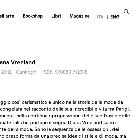
ll’arte
Bookshop
Libri
Magazine
ITA
ENG
iana Vreeland
.
2012
-
Cataloghi
- ISBN 9788831712378
gio così carismatico e unico nella storia della moda da
 congelata nel racconto della sua incredibile vita tra Parigi,
ncora, nella continua riproposizione delle sue frasi e delle
i materiali che portano il segno Diana Vreeland sono il
te della moda. Sono la sequenza delle ossessioni, dei
no preso forma da una precisa idea di stile e di moda, ma