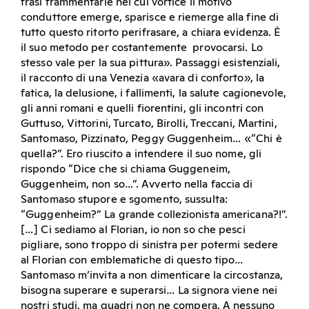
frasi frammentarie nel cui vortice il motivo
conduttore emerge, sparisce e riemerge alla fine di
tutto questo ritorto perifrasare, a chiara evidenza. È
il suo metodo per costantemente provocarsi. Lo
stesso vale per la sua pittura». Passaggi esistenziali,
il racconto di una Venezia «avara di conforto», la
fatica, la delusione, i fallimenti, la salute cagionevole,
gli anni romani e quelli fiorentini, gli incontri con
Guttuso, Vittorini, Turcato, Birolli, Treccani, Martini,
Santomaso, Pizzinato, Peggy Guggenheim… «“Chi è
quella?”. Ero riuscito a intendere il suo nome, gli
rispondo “Dice che si chiama Guggeneim,
Guggenheim, non so…”. Avverto nella faccia di
Santomaso stupore e sgomento, sussulta:
“Guggenheim?” La grande collezionista americana?!”.
[…] Ci sediamo al Florian, io non so che pesci
pigliare, sono troppo di sinistra per potermi sedere
al Florian con emblematiche di questo tipo…
Santomaso m’invita a non dimenticare la circostanza,
bisogna superare e superarsi… La signora viene nei
nostri studi, ma quadri non ne compera. A nessuno