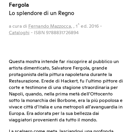
Fergola
Lo splendore di un Regno
^
a cura di
Fernando Mazzocca,
, 1
ed.
2016
-
Cataloghi
- ISBN 9788831726894
Questa mostra intende far riscoprire al pubblico un
artista dimenticato, Salvatore Fergola, grande
protagonista della pittura napoletana durante la
Restaurazione. Erede di Hackert, fu l’ultimo pittore di
corte e testimone di una stagione straordinaria per
Napoli, quando, nella prima metà dell’Ottocento
sotto la monarchia dei Borbone, era la più popolosa e
vivace città d’Italia e una metropoli all’avanguardia in
Europa. Era adorata per la sua bellezza dai
viaggiatori provenienti da tutto il mondo.
La scelsero come meta, lasciandovi una profonda