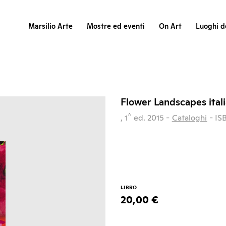
Marsilio Arte
Mostre ed eventi
On Art
Luoghi de
Flower Landscapes ital
^
, 1
ed.
2015
-
Cataloghi
- IS
LIBRO
20,00 €