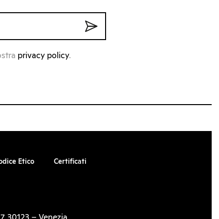
ostra
privacy policy
.
odice Etico
Certificati
7, 30123 – Venezia