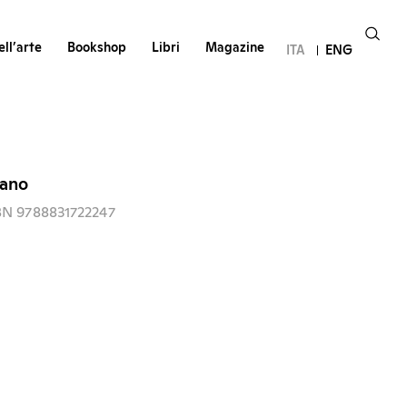
ll’arte
Bookshop
Libri
Magazine
ITA
ENG
iano
BN 9788831722247