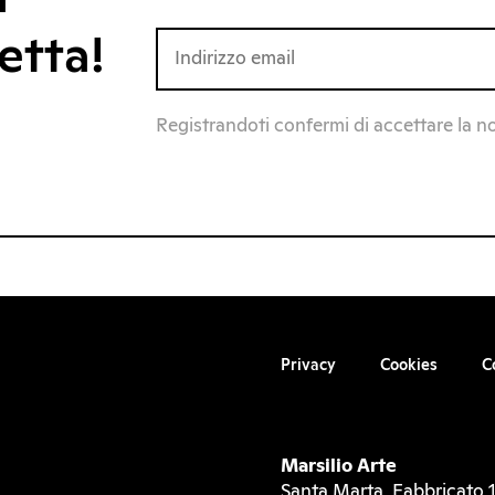
etta!
Registrandoti confermi di accettare la n
Privacy
Cookies
C
Marsilio Arte
Santa Marta, Fabbricato 1