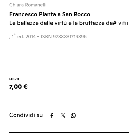
Chiara Romanelli
Francesco Pianta a San Rocco
Le bellezze delle virtù e le bruttezze de# vitii
^
, 1
ed.
2014
- ISBN 9788831719896
LIBRO
7,00 €
Condividi su