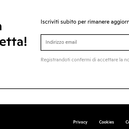
Iscriviti subito per rimanere aggiorna
a
etta!
Registrandoti confermi di accettare la n
Privacy
Cookies
C