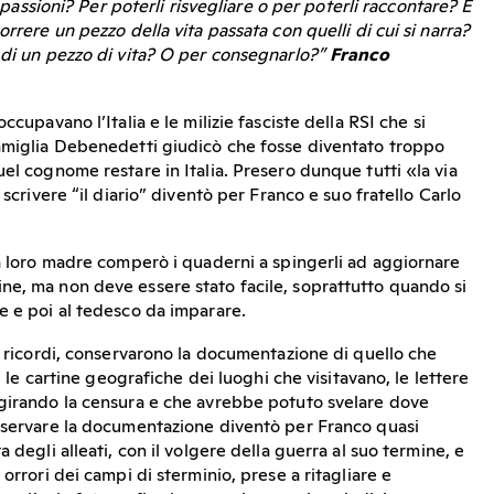
le passioni? Per poterli risvegliare o per poterli raccontare? E
orrere un pezzo della vita passata con quelli di cui si narra?
 di un pezzo di vita? O per consegnarlo?”
Franco
ccupavano l’Italia e le milizie fasciste della RSI che si
famiglia Debenedetti giudicò che fosse diventato troppo
el cognome restare in Italia. Presero dunque tutti «la via
 scrivere “il diario” diventò per Franco e suo fratello Carlo
la loro madre comperò i quaderni a spingerli ad aggiornare
e, ma non deve essere stato facile, soprattutto quando si
e e poi al tedesco da imparare.
ro ricordi, conservarono la documentazione di quello che
i, le cartine geografiche dei luoghi che visitavano, le lettere
ggirando la censura e che avrebbe potuto svelare dove
nservare la documentazione diventò per Franco quasi
 degli alleati, con il volgere della guerra al suo termine, e
orrori dei campi di sterminio, prese a ritagliare e