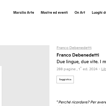
Marsilio Arte
Mostre ed eventi
On Art
Luoghi de
Franco Debenedetti
Franco Debenedetti
Due lingue, due vite. I m
^
288 pagine
, 1
ed.
2024
-
Lib
Saggistica
“
Perché ricordare? Per avere 