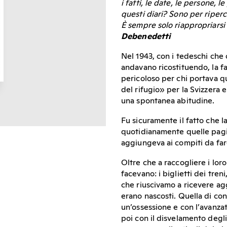
i fatti, le date, le persone, 
questi diari? Sono per riperc
È sempre solo riappropriarsi
Debenedetti
Nel 1943, con i tedeschi che o
andavano ricostituendo, la 
pericoloso per chi portava qu
del rifugio» per la Svizzera e
una spontanea abitudine.
Fu sicuramente il fatto che 
quotidianamente quelle pagin
aggiungeva ai compiti da far
Oltre che a raccogliere i lo
facevano: i biglietti dei tren
che riuscivamo a ricevere a
erano nascosti. Quella di co
un’ossessione e con l’avanzata
poi con il disvelamento degli 