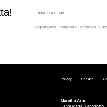
ta!
Registrandoti confermi di accettare la n
Privacy
Cookies
Co
Marsilio Arte
Santa Marta, Fabbricato 