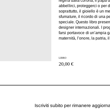
regina dalla corona, il papa da
abbellirci, proteggerci o per
soprattutto, il gioiello è un 
sfumature, il ricordo di una 
speciale. Questo libro present
designer internazionali. I pro
farsi portavoce di un’ampia ga
maternità, l’onore, la patria, il
LIBRO
20,00 €
Iscriviti subito per rimanere aggiornat