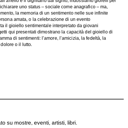
ll’anello e il dignitario dal sigillo, indossiamo gioielli per
 dichiarare uno status – sociale come anagrafico – ma,
memento, la memoria di un sentimento nelle sue infinite
persona amata, o la celebrazione di un evento
a il gioiello sentimentale interpretato da giovani
getti qui presentati dimostrano la capacità del gioiello di
mma di sentimenti: l’amore, l’amicizia, la fedeltà, la
 dolore o il lutto.
o su mostre, eventi, artisti, libri.