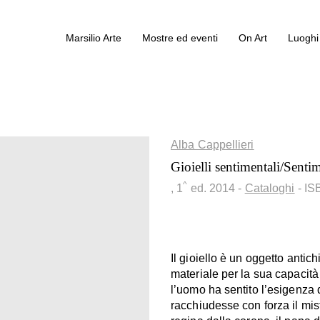
Marsilio Arte
Mostre ed eventi
On Art
Luoghi 
Alba Cappellieri
Gioielli sentimentali/Senti
^
, 1
ed.
2014
-
Cataloghi
- I
Il gioiello è un oggetto anti
materiale per la sua capacità
l’uomo ha sentito l’esigenza d
racchiudesse con forza il mis