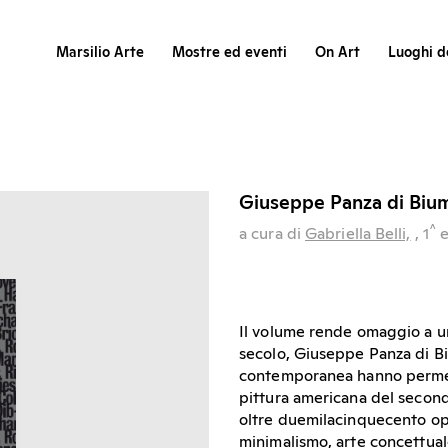
Marsilio Arte
Mostre ed eventi
On Art
Luoghi de
Giuseppe Panza di Bium
^
a cura di
Gabriella Belli,
, 1
e
Il volume rende omaggio a un
secolo, Giuseppe Panza di Bi
contemporanea hanno permesso
pittura americana del second
oltre duemilacinquecento ope
minimalismo, arte concettual