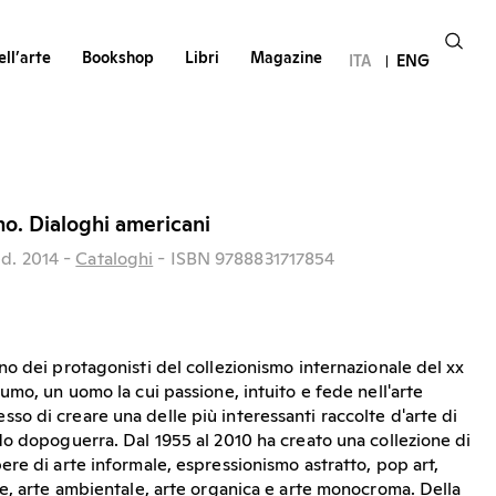
ll’arte
Bookshop
Libri
Magazine
ITA
ENG
o. Dialoghi americani
d.
2014
-
Cataloghi
- ISBN 9788831717854
o dei protagonisti del collezionismo internazionale del xx
umo, un uomo la cui passione, intuito e fede nell'arte
 di creare una delle più interessanti raccolte d'arte di
o dopoguerra. Dal 1955 al 2010 ha creato una collezione di
re di arte informale, espressionismo astratto, pop art,
e, arte ambientale, arte organica e arte monocroma. Della