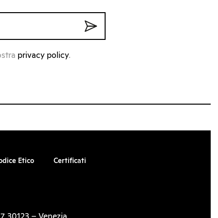
ostra
privacy policy
.
odice Etico
Certificati
7, 30123 – Venezia