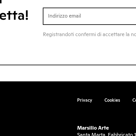
etta!
Registrandoti confermi di accettare la n
Privacy
Cookies
C
Marsilio Arte
Santa Marta, Fabbricato 1