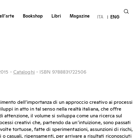
ll’arte
Bookshop
Libri
Magazine
ITA
ENG
2015
-
Cataloghi
- ISBN 9788831722506
cimento dell’importanza di un approccio creativo ai processi
luppi in atto in tal senso nella realtà italiana, che offre
i attenzione, il volume si sviluppa come una ricerca sul
rocessi creativi che, partendo da un’intuizione, sono passati
 volte tortuose, fatte di sperimentazioni, assunzioni di rischi,
ati o casuali, ripensamenti, per arrivare a risultati riconosciuti