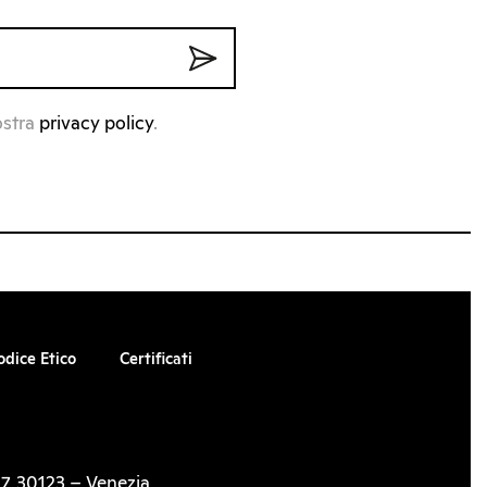
ostra
privacy policy
.
odice Etico
Certificati
7, 30123 – Venezia