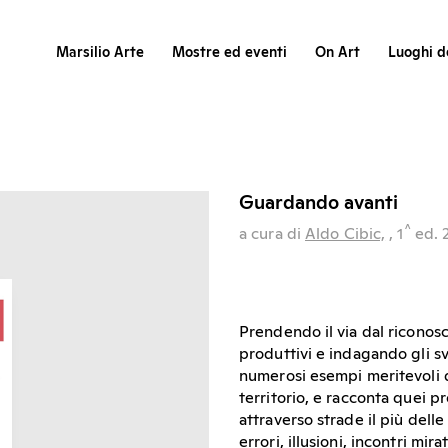
Marsilio Arte
Mostre ed eventi
On Art
Luoghi de
Guardando avanti
^
a cura di
Aldo Cibic,
, 1
ed.
Prendendo il via dal riconos
produttivi e indagando gli svi
numerosi esempi meritevoli d
territorio, e racconta quei p
attraverso strade il più delle
errori, illusioni, incontri mir