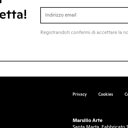
etta!
Registrandoti confermi di accettare la n
Privacy
Cookies
C
Marsilio Arte
Santa Marta, Fabbricato 1