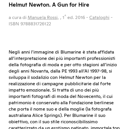
Helmut Newton. A Gun for Hire
^
a cura di
Manuela Rossi,
, 1
ed.
2016
-
Cataloghi
-
ISBN 9788831726122
Negli anni l’immagine di Blumarine è stata affidata
all’interpretazione dei più importanti professionisti
della fotografia di moda e per otto stagioni all’inizio
degli anni Novanta, dalla PE 1993 all’AI 1997-98, si
sviluppa il sodalizio con Helmut Newton per la
realizzazione di campagne pubblicitarie dal forte
impatto emozionale. Si tratta di uno dei più
importanti fotografi di moda del Novecento, il cui
patrimonio è conservato alla Fondazione berlinese
che porta il nome suo e della moglie (la fotografa
australiana Alice Springs). Per Blumarine il suo
obiettivo, con il suo stile riconoscibilissimo
caratterizzato da un erotismo patinato, immortala top