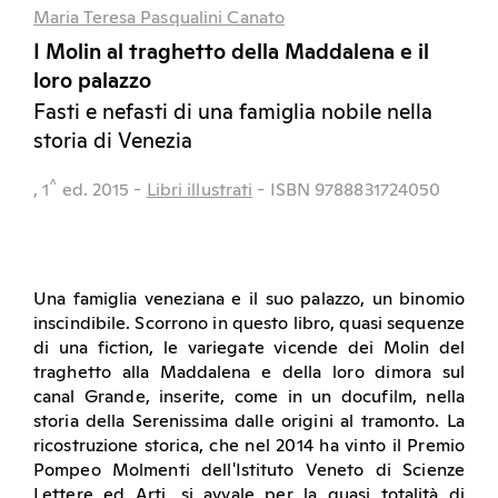
Maria Teresa Pasqualini Canato
I Molin al traghetto della Maddalena e il
loro palazzo
Fasti e nefasti di una famiglia nobile nella
storia di Venezia
^
, 1
ed.
2015
-
Libri illustrati
- ISBN 9788831724050
Una famiglia veneziana e il suo palazzo, un binomio
inscindibile. Scorrono in questo libro, quasi sequenze
di una fiction, le variegate vicende dei Molin del
traghetto alla Maddalena e della loro dimora sul
canal Grande, inserite, come in un docufilm, nella
storia della Serenissima dalle origini al tramonto. La
ricostruzione storica, che nel 2014 ha vinto il Premio
Pompeo Molmenti dell'Istituto Veneto di Scienze
Lettere ed Arti, si avvale per la quasi totalità di