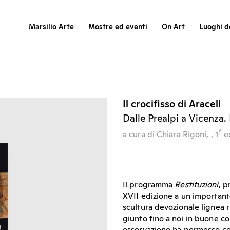
Marsilio Arte
Mostre ed eventi
On Art
Luoghi de
Il crocifisso di Araceli
Dalle Prealpi a Vicenza. 
^
a cura di
Chiara Rigoni,
, 1
e
Il programma
Restituzioni
, p
XVII edizione a un importante
scultura devozionale lignea r
giunto fino a noi in buone co