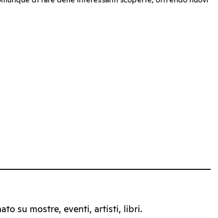
munque di fare delle interessanti scoperte, offrendo nuovi
to su mostre, eventi, artisti, libri.