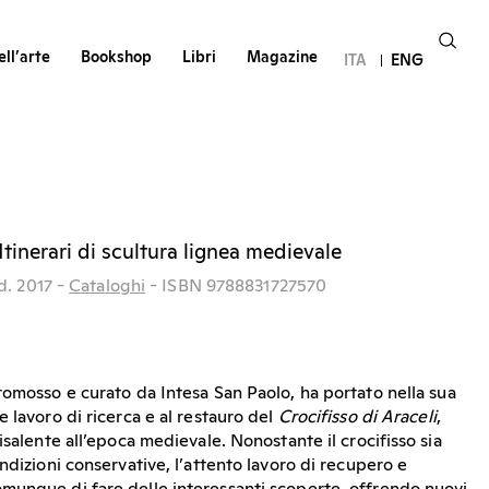
ll’arte
Bookshop
Libri
Magazine
ITA
ENG
Itinerari di scultura lignea medievale
d.
2017
-
Cataloghi
- ISBN 9788831727570
romosso e curato da Intesa San Paolo, ha portato nella sua
 lavoro di ricerca e al restauro del
Crocifisso di Araceli
,
isalente all’epoca medievale. Nonostante il crocifisso sia
ndizioni conservative, l’attento lavoro di recupero e