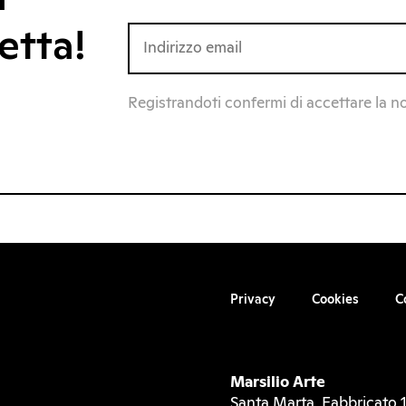
etta!
Registrandoti confermi di accettare la n
Privacy
Cookies
C
Marsilio Arte
Santa Marta, Fabbricato 1