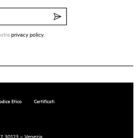
ostra
privacy policy
.
odice Etico
Certificati
7, 30123 – Venezia