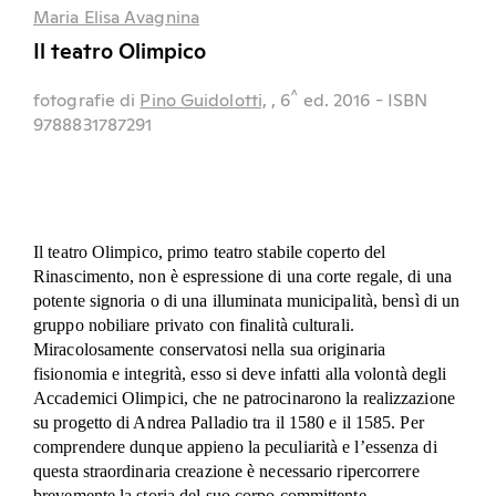
Maria Elisa Avagnina
Il teatro Olimpico
^
fotografie di
Pino Guidolotti,
, 6
ed.
2016
- ISBN
9788831787291
Il teatro Olimpico, primo teatro stabile coperto del
Rinascimento, non è espressione di una corte regale, di una
potente signoria o di una illuminata municipalità, bensì di un
gruppo nobiliare privato con finalità culturali.
Miracolosamente conservatosi nella sua originaria
fisionomia e integrità, esso si deve infatti alla volontà degli
Accademici Olimpici, che ne patrocinarono la realizzazione
su progetto di Andrea Palladio tra il 1580 e il 1585. Per
comprendere dunque appieno la peculiarità e l’essenza di
questa straordinaria creazione è necessario ripercorrere
brevemente la storia del suo corpo committente.