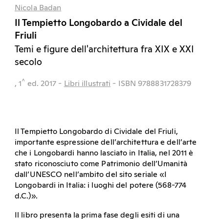
Nicola Badan
Il Tempietto Longobardo a Cividale del
Friuli
Temi e figure dell'architettura fra XIX e XXI
secolo
^
, 1
ed.
2017
-
Libri illustrati
- ISBN 9788831728379
Il Tempietto Longobardo di Cividale del Friuli,
importante espressione dell’architettura e dell’arte
che i Longobardi hanno lasciato in Italia, nel 2011 è
stato riconosciuto come Patrimonio dell’Umanità
dall’UNESCO nell’ambito del sito seriale «I
Longobardi in Italia: i luoghi del potere (568-774
d.C.)».
Il libro presenta la prima fase degli esiti di una