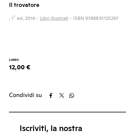
Il trovatore
^
, 1
ed.
2014
-
Libri illustrati
- ISBN 9788831720267
LIBRO
12,00 €
Condividi su
Iscriviti, la nostra