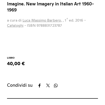
Imagine. New Imagery in Italian Art 1960-
1969
^
a cura di
Luca Massimo Barbero,
, 1
ed.
2016
-
Cataloghi
- ISBN 9788831723787
LIBRO
40,00 €
Condividi su