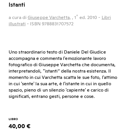
Istanti
^
a cura di
Giuseppe Varchetta,
, 1
ed.
2010
-
Libri
illustrati
- ISBN 9788831707572
Uno straordinario testo di Daniele Del Giudice
accompagna e commenta l'emozionante lavoro
fotografico di Giuseppe Varchetta che documenta,
interpretandoli, “istanti” della nostra esistenza. Il
momento in cui Varchetta scatta le sue foto, l'attimo
in cui 'sente' la sua arte, è l'istante in cui in quello
spazio, pieno di un silenzio 'capiente' e carico di
significati, entrano gesti, persone e cose.
LIBRO
40,00 €