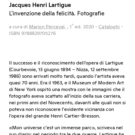
Jacques Henri Lartigue
L'invenzione della felicità. Fotografie
^
a cura di
Marion Perceval,
, 1
ed.
2020
-
Cataloghi
-
ISBN 9788829705276
Il successo e il riconoscimento dell’opera di Lartigue
(Courbevoie, 13 giugno 1894 – Nizza, 12 settembre
1986) sono arrivati molto tardi, quando l’artista aveva
quasi 70 anni. Era il 1963, e il Museum of Modern Art
di New York ospitò una mostra con le immagini che il
fotografo aveva scattato all’inizio della sua carriera,
nei primi anni del Novecento, davanti alle quali non si
poteva non riconoscere l’evidente vicinanza con
l’opera del grande Henri Cartier-Bresson.
«Mon universe c’est un immense parc», scriveva nel
suo diario: nel periodo tra le due guerre, Lartigue ha