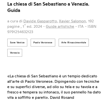
La chiesa di San Sebastiano a Venezia.
Guida
a cura di
Davide Gasparotto,
Xavier Salomon,
192
^
pagine
, 1
ed.
2024
-
Guide artistiche
- ITA
- ISBN
9791254632123
Save Venice
Paolo Veronese
Arte Rinascimentale
Venezia
«La chiesa di San Sebastiano è un tempio dedicato
all’arte di Paolo Veronese. Dipingendo con tecniche
e su superfici diverse, ad olio su tela e su tavola e a
fresco e tempera su intonaco, il suo pennello ha dato
vita a soffitto e pareti». David Rosand