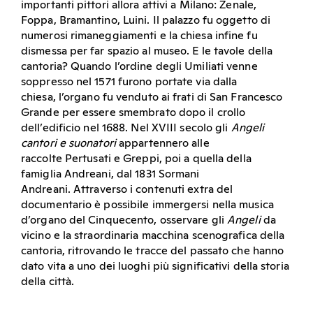
importanti pittori
allora attivi a Milano: Zenale,
Foppa, Bramantino, Luini.
Il palazzo fu oggetto di
numerosi rimaneggiamenti
e la chiesa infine fu
dismessa per far spazio al museo.
E le tavole della
cantoria? Quando l’ordine degli Umiliati
venne
soppresso nel 1571 furono portate via dalla
chiesa,
l’organo fu venduto ai frati di San Francesco
Grande per essere
smembrato dopo il crollo
dell’edificio nel 1688. Nel XVIII secolo
gli
Angeli
cantori e suonatori
appartennero alle
raccolte
Pertusati e Greppi, poi a quella della
famiglia Andreani,
dal 1831 Sormani
Andreani.
Attraverso i contenuti extra del
documentario è possibile
immergersi nella musica
d’organo del Cinquecento, osservare
gli
Angeli
da
vicino e la straordinaria macchina scenografica
della
cantoria, ritrovando le tracce del passato che hanno
dato
vita a uno dei luoghi più significativi della storia
della città
.