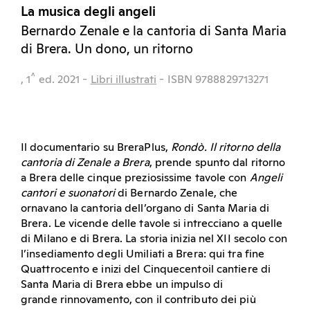
La musica degli angeli
Bernardo Zenale e la cantoria di Santa Maria
di Brera. Un dono, un ritorno
^
, 1
ed.
2021
-
Libri illustrati
- ISBN 9788829713271
Il documentario
su BreraPlus,
Rondò. Il ritorno della
cantoria di Zenale a Brera
,
prende
spunto dal ritorno
a Brera delle cinque preziosissime tavole
con
Angeli
cantori e suonatori
di Bernardo Zenale, che
ornavano
la cantoria dell’organo di Santa Maria di
Brera. Le vicende
delle tavole si intrecciano a quelle
di Milano e di Brera.
La storia inizia nel XII secolo con
l’insediamento degli Umiliati
a Brera: qui tra fine
Quattrocento e inizi del Cinquecento
il cantiere di
Santa Maria di Brera ebbe un impulso di
grande
rinnovamento, con il contributo dei più