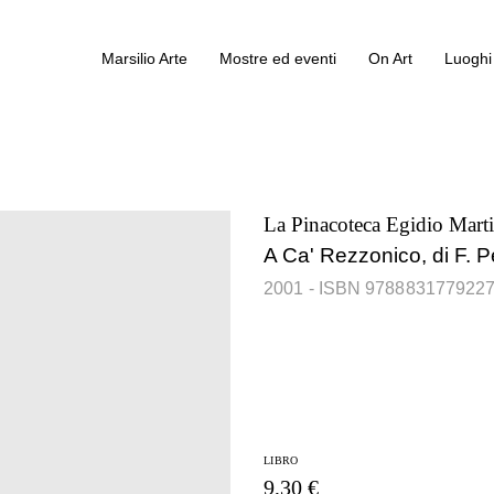
Marsilio Arte
Mostre ed eventi
On Art
Luoghi 
La Pinacoteca Egidio Marti
A Ca' Rezzonico, di F. 
2001
- ISBN 978883177922
LIBRO
9,30 €