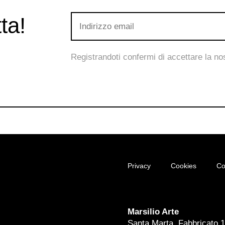
ta!
Registrandoti confermi di accettare la n
Privacy
Cookies
Co
Marsilio Arte
Santa Marta, Fabbricato 