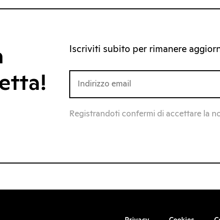
Iscriviti subito per rimanere aggiorna
a
etta!
Registrandoti confermi di accettare la n