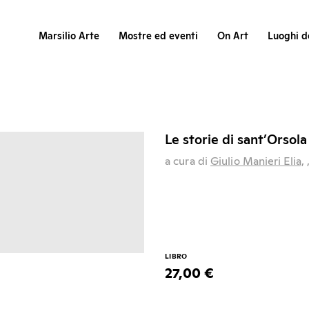
Marsilio Arte
Mostre ed eventi
On Art
Luoghi de
Le storie di sant’Orsola
a cura di
Giulio Manieri Elia,
LIBRO
27,00 €