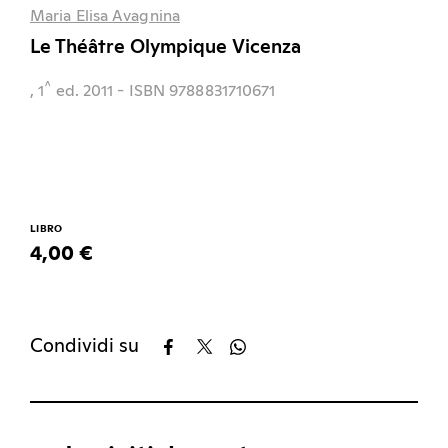
Maria Elisa Avagnina
Le Théâtre Olympique Vicenza
^
, 1
ed.
2011
- ISBN 9788831710671
LIBRO
4,00 €
Condividi su