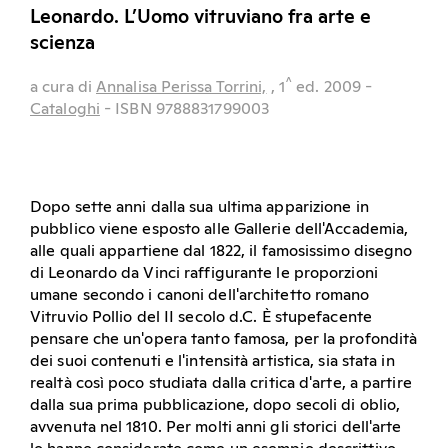
Leonardo. L’Uomo vitruviano fra arte e
scienza
^
a cura di
Annalisa Perissa Torrini,
, 1
ed.
2009
-
Cataloghi
- ISBN 9788831799003
Dopo sette anni dalla sua ultima apparizione in
pubblico viene esposto alle Gallerie dell'Accademia,
alle quali appartiene dal 1822, il famosissimo disegno
di Leonardo da Vinci raffigurante le proporzioni
umane secondo i canoni dell'architetto romano
Vitruvio Pollio del II secolo d.C. È stupefacente
pensare che un'opera tanto famosa, per la profondità
dei suoi contenuti e l'intensità artistica, sia stata in
realtà così poco studiata dalla critica d'arte, a partire
dalla sua prima pubblicazione, dopo secoli di oblio,
avvenuta nel 1810. Per molti anni gli storici dell'arte