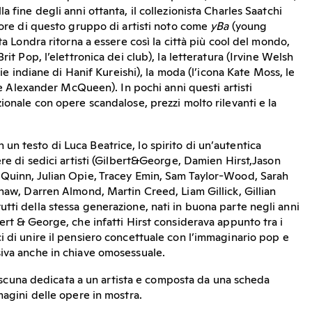
a fine degli anni ottanta, il collezionista Charles Saatchi
tore di questo gruppo di artisti noto come
yBa
(young
ta Londra ritorna a essere così la città più cool del mondo,
rit Pop, l’elettronica dei club), la letteratura (Irvine Welsh
erie indiane di Hanif Kureishi), la moda (l’icona Kate Moss, le
ome Alexander McQueen). In pochi anni questi artisti
ionale con opere scandalose, prezzi molto rilevanti e la
 un testo di Luca Beatrice, lo spirito di un’autentica
ere di sedici artisti (Gilbert&George, Damien Hirst,Jason
 Quinn, Julian Opie, Tracey Emin, Sam Taylor-Wood, Sarah
shaw, Darren Almond, Martin Creed, Liam Gillick, Gillian
tti della stessa generazione, nati in buona parte negli anni
ert & George, che infatti Hirst considerava appunto tra i
i di unire il pensiero concettuale con l’immaginario pop e
iva anche in chiave omosessuale.
 ciascuna dedicata a un artista e composta da una scheda
magini delle opere in mostra.