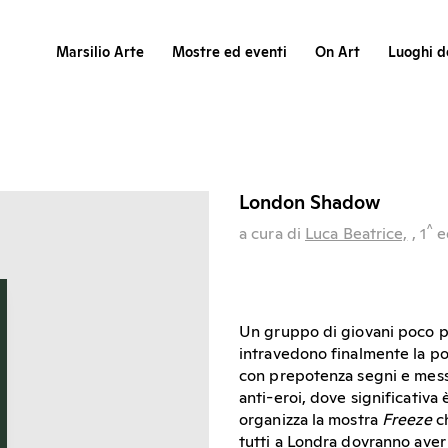
Marsilio Arte
Mostre ed eventi
On Art
Luoghi de
London Shadow
^
a cura di
Luca Beatrice,
, 1
e
Un gruppo di giovani poco pi
intravedono finalmente la po
con prepotenza segni e mess
anti-eroi, dove significativa
organizza la mostra
Freeze
ch
tutti a Londra dovranno aver 