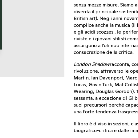
senza mezze misure. Siamo all
diventa il principale sosteni
British art). Negli anni novan
complice anche la musica (il B
e gli acidi scozzesi, le perif
riviste e i giovani stilisti c
assurgono all’olimpo internaz
consacrazione della critica.
London Shadow
racconta, con
rivoluzione, attraverso le op
Martin, Ian Davenport, Marc
Lucas, Gavin Turk, Mat Colli
Wearing, Douglas Gordon), tu
sessanta, a eccezione di Gilb
suoi precursori perché capac
una forte tendenza trasgress
Il libro è diviso in sezioni,
biografico-critica e dalle im