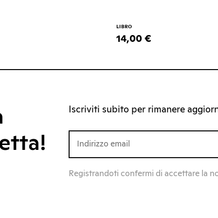
LIBRO
14,00 €
Iscriviti subito per rimanere aggiorna
a
etta!
Registrandoti confermi di accettare la n