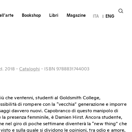
ll’arte
Bookshop
Libri
Magazine
ITA
ENG
d.
2018
-
Cataloghi
- ISBN 9788831744003
ù che ventenni, studenti al Goldsmith College,
ssibilità di rompere con la “vecchia” generazione e imporre
aggi davvero nuovi. Capobranco di questo manipolo di
 è la presenza femminile, è Damien Hirst. Ancora studente,
e nel giro di poche settimane diventerà la “new thing” che
visto e sulla quale si dividono le opinioni, tra odio e amore,