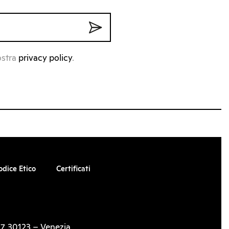
ostra
privacy policy
.
odice Etico
Certificati
7, 30123 – Venezia