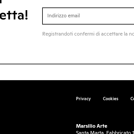
etta!
Registrandoti confermi di accettare la n
Privacy
Cookies
C
Marsilio Arte
Santa Marta, Fabbricato 1