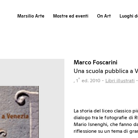
Marsilio Arte
Mostre ed eventi
On Art
Luoghi de
Marco Foscarini
Una scuola pubblica a 
^
, 1
ed.
2010
-
Libri illustrati
La storia del liceo classico 
dialogo tra le fotografie di 
Mario Isnenghi, che fanno da 
riflessione su un tema di gran