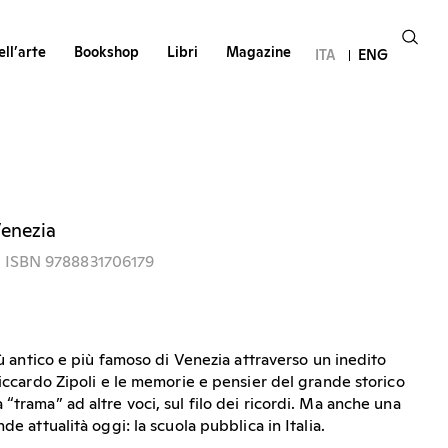
ll’arte
Bookshop
Libri
Magazine
ITA
ENG
Venezia
- ISBN 9788831706179
più antico e più famoso di Venezia attraverso un inedito
Riccardo Zipoli e le memorie e pensier del grande storico
“trama” ad altre voci, sul filo dei ricordi. Ma anche una
de attualità oggi: la scuola pubblica in Italia.