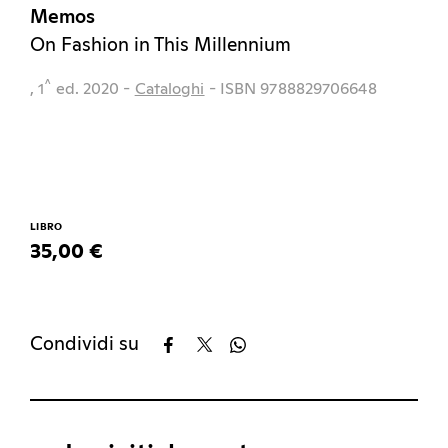
Memos
On Fashion in This Millennium
^
, 1
ed.
2020
-
Cataloghi
- ISBN 9788829706648
LIBRO
35,00 €
Condividi su