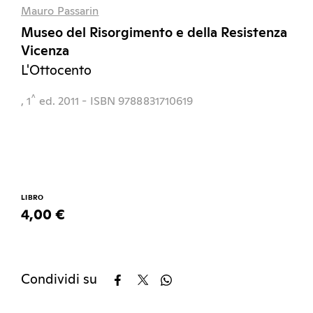
Mauro Passarin
Museo del Risorgimento e della Resistenza
Vicenza
L'Ottocento
^
, 1
ed.
2011
- ISBN 9788831710619
LIBRO
4,00 €
Condividi su