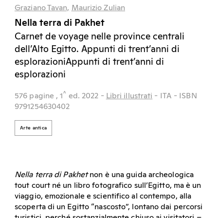
Graziano Tavan,
Maurizio Zulian
Nella terra di Pakhet
Carnet de voyage nelle province centrali
dell’Alto Egitto. Appunti di trent’anni di
esplorazioniAppunti di trent’anni di
esplorazioni
^
576 pagine
, 1
ed.
2022
-
Libri illustrati
- ITA
- ISBN
9791254630402
Arte antica
Nella terra di Pakhet
non è una guida archeologica
tout court né un libro fotografico sull’Egitto, ma è un
viaggio, emozionale e scientifico al contempo, alla
scoperta di un Egitto “nascosto”, lontano dai percorsi
turistici, perché sostanzialmente chiuso ai visitatori –