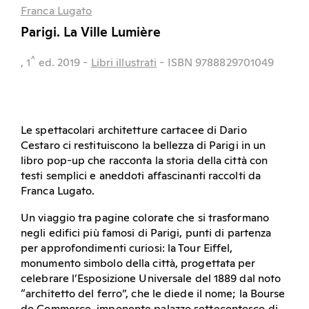
Franca Lugato
Parigi. La Ville Lumière
^
, 1
ed.
2019
-
Libri illustrati
- ISBN 9788829701049
Le spettacolari architetture cartacee di Dario
Cestaro ci restituiscono la bellezza di Parigi in un
libro pop-up che racconta la storia della città con
testi semplici e aneddoti affascinanti raccolti da
Franca Lugato.
Un viaggio tra pagine colorate che si trasformano
negli edifici più famosi di Parigi, punti di partenza
per approfondimenti curiosi: la Tour Eiffel,
monumento simbolo della città, progettata per
celebrare l’Esposizione Universale del 1889 dal noto
“architetto del ferro”, che le diede il nome; la Bourse
de Commerce, imponente palazzo settecentesco di