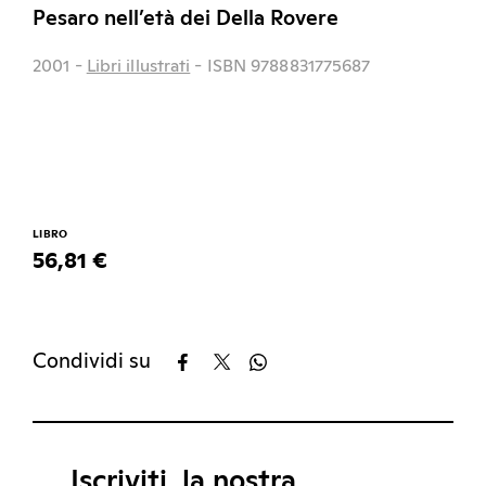
Pesaro nell’età dei Della Rovere
2001
-
Libri illustrati
- ISBN 9788831775687
LIBRO
56,81 €
Condividi su
Iscriviti, la nostra