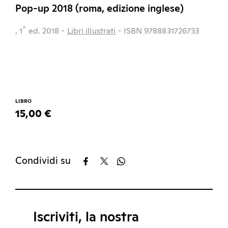
Pop-up 2018 (roma, edizione inglese)
^
, 1
ed.
2018
-
Libri illustrati
- ISBN 9788831726733
LIBRO
15,00 €
Condividi su
Iscriviti, la nostra