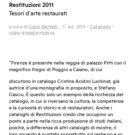
Restituzioni 2011
Tesori d'arte restaurati
^
a cura di
Carlo Bertelli,
, 1
ed.
2011
-
Cataloghi
-
ISBN 9788831709514
“Firenze è presente nella reggia di palazzo Pitti con il
magnifico fregio di Poggio a Caiano, di cui
discutono in catalogo Cristina Acidini Luchinat, già
autrice d’una monografia in proposito, e Stefano
Casciu. È questo solo un esempio della ricchezza del
catalogo, in cui si riversano la cultura, la competenza
e la curiosità di storici e di restauratori. Anche i
cataloghi di Restituzioni credo che occupino un
posto a parte nella ricca produzione di studi italiani,
poiché, a differenza di altri cataloghi di mostre, il
loro sguardo è puntato soprattutto sul restauro e su