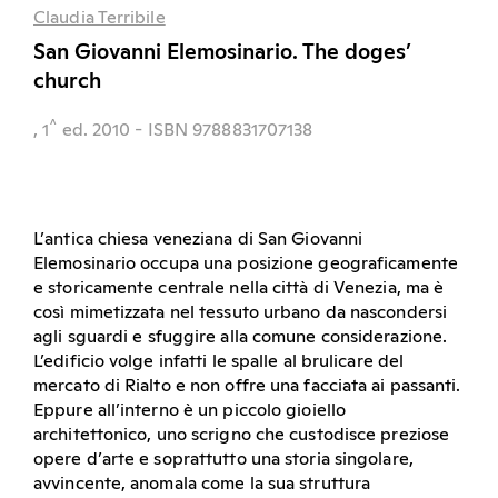
Claudia Terribile
San Giovanni Elemosinario. The doges’
church
^
, 1
ed.
2010
- ISBN 9788831707138
L’antica chiesa veneziana di San Giovanni
Elemosinario occupa una posizione geograficamente
e storicamente centrale nella città di Venezia, ma è
così mimetizzata nel tessuto urbano da nascondersi
agli sguardi e sfuggire alla comune considerazione.
L’edificio volge infatti le spalle al brulicare del
mercato di Rialto e non offre una facciata ai passanti.
Eppure all’interno è un piccolo gioiello
architettonico, uno scrigno che custodisce preziose
opere d’arte e soprattutto una storia singolare,
avvincente, anomala come la sua struttura