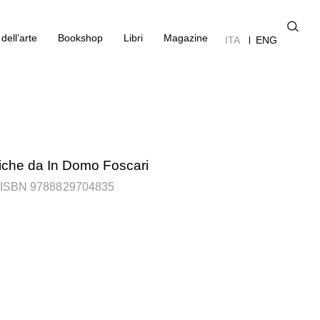
dell’arte
Bookshop
Libri
Magazine
ITA
ENG
fiche da In Domo Foscari
 ISBN 9788829704835