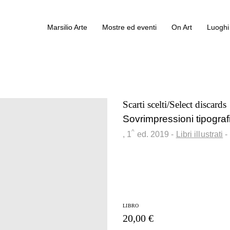
Marsilio Arte
Mostre ed eventi
On Art
Luoghi 
Scarti scelti/Select discards
Sovrimpressioni tipogra
^
, 1
ed.
2019
-
Libri illustrati
-
LIBRO
20,00 €