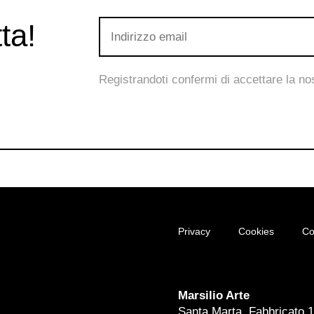
ta!
Registrandoti confermi di accettare la n
Privacy
Cookies
Co
Marsilio Arte
Santa Marta, Fabbricato 