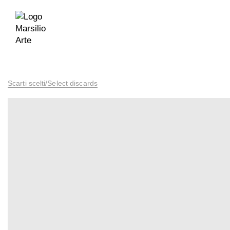
Scarti scelti/Select discards