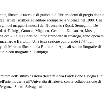
tici, illustra le raccolte di grafica e di libri moderni di pregio donate
za, artista, scrittore ed editore scomparso a Vicenza nel 1988. Una
isegni dei maggiori maestri del Novecento (Rossi, Semeghini, De
ldati, Deluigi, Guttuso, Migneco, Gentilini, Zancanaro, Music,
a ecc.). Le 400 incisioni, tutte riprodotte in catalogo, sono opera di
ancanaro e Bartolini. Una terza sezione comprende i 74 “libri
ngo di Mirbeau illustrato da Bonnard, l’Apocalisse con litografie di
Polo con litografie di Campigli.
ettore dell’Istituto di storia dell’arte della Fondazione Giorgio Cini
dell’arte moderna all’Università di Trieste, con la collaborazione di
ergonzi, Sileno Salvagnini.