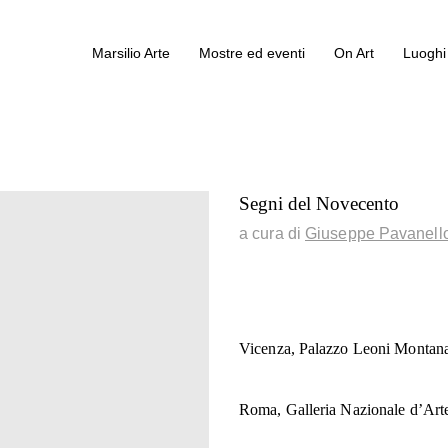
Marsilio Arte
Mostre ed eventi
On Art
Luoghi 
Segni del Novecento
a cura di
Giuseppe Pavanello
Vicenza, Palazzo Leoni Montana
Roma, Galleria Nazionale d’Art