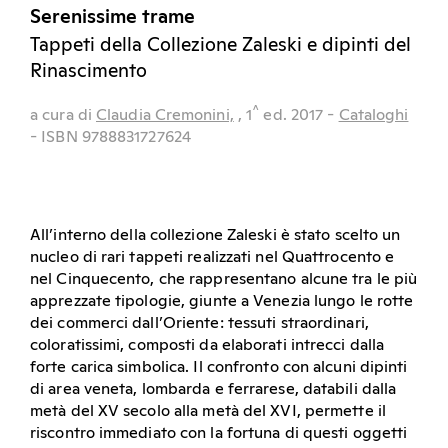
Serenissime trame
Tappeti della Collezione Zaleski e dipinti del
Rinascimento
^
a cura di
Claudia Cremonini,
, 1
ed.
2017
-
Cataloghi
- ISBN 9788831727624
All’interno della collezione Zaleski è stato scelto un
nucleo di rari tappeti realizzati nel Quattrocento e
nel Cinquecento, che rappresentano alcune tra le più
apprezzate tipologie, giunte a Venezia lungo le rotte
dei commerci dall’Oriente: tessuti straordinari,
coloratissimi, composti da elaborati intrecci dalla
forte carica simbolica. Il confronto con alcuni dipinti
di area veneta, lombarda e ferrarese, databili dalla
metà del XV secolo alla metà del XVI, permette il
riscontro immediato con la fortuna di questi oggetti